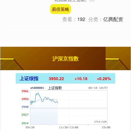
易倍策略
查看：
192
分类：
亿腾配资
沪深京指数
上证综指
3950.22
+10.18
+0.26%