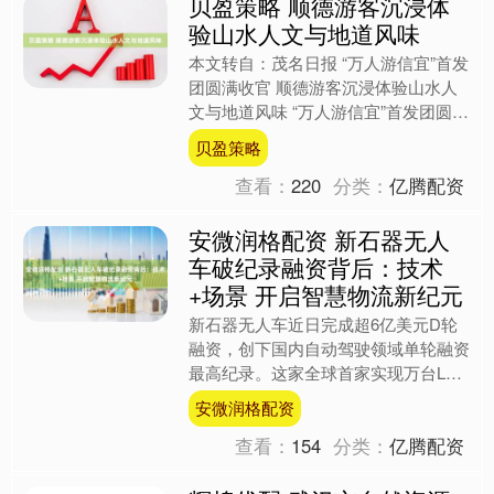
贝盈策略 顺德游客沉浸体
验山水人文与地道风味
本文转自：茂名日报 “万人游信宜”首发
团圆满收官 顺德游客沉浸体验山水人
文与地道风味 “万人游信宜”首发团圆满
收官。 本报讯 一脚踏入信宜山水，一
贝盈策略
口尝尽信宜地道....
查看：
220
分类：
亿腾配资
安微润格配资 新石器无人
车破纪录融资背后：技术
+场景 开启智慧物流新纪元
新石器无人车近日完成超6亿美元D轮
融资，创下国内自动驾驶领域单轮融资
最高纪录。这家全球首家实现万台L4
级无人车交付的企业，正以“技术+场
安微润格配资
景”双轮驱动，开启智慧物....
查看：
154
分类：
亿腾配资