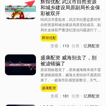
辉煌优配 武汉市自然资源
和城乡建设局原副局长金保
彩被双开
经武汉市委批准，武汉市纪委监委对市
自然资源和城乡建设局原党组成员、副
局长金保彩严重违纪违法问题进行了立
案审查调查。 经查，金保彩丧失理想
辉煌优配
信念，背弃初心使命，与他....
查看：
113
分类：
亿腾配资
盛康配资 威海别去了，别
被滤镜骗了
原谅我标题党了，原来威海根本就不需
要滤镜就很美，威海太美怕你不愿意回
来了。 - 威海市区感觉很整洁，天气好
蓝天白天感觉就跟漫画一样。去威海就
盛康配资
是看海，一定要选择晴....
查看：
181
分类：
亿腾配资