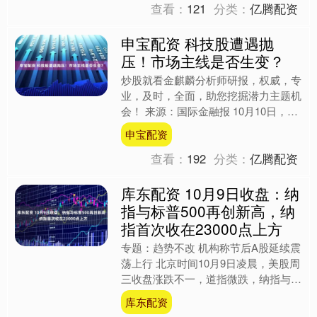
查看：
121
分类：
亿腾配资
申宝配资 科技股遭遇抛
压！市场主线是否生变？
炒股就看金麒麟分析师研报，权威，专
业，及时，全面，助您挖掘潜力主题机
会！ 来源：国际金融报 10月10日，A
股市场出现急跌，尤其是电子、通信、
申宝配资
计算机、电力设备、....
查看：
192
分类：
亿腾配资
库东配资 10月9日收盘：纳
指与标普500再创新高，纳
指首次收在23000点上方
专题：趋势不改 机构称节后A股延续震
荡上行 北京时间10月9日凌晨，美股周
三收盘涨跌不一，道指微跌，纳指与标
普500指数再创历史新高。纳指首次收
库东配资
在23000点上....