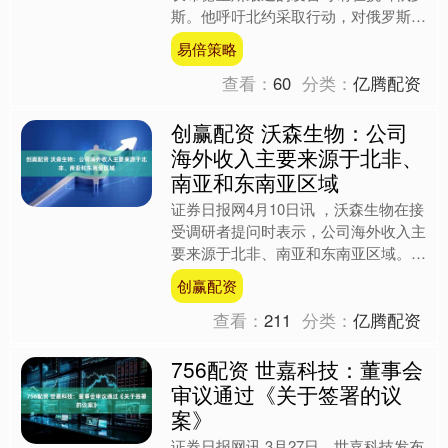
斯。他呼吁北约采取行动，对俄罗斯位
于加里宁格勒的军事基地进行攻击，这
易倍策略
不仅是对一个主权国家的直....
查看：
60
分类：
亿腾配资
创赢配资 沃森生物：公司
海外收入主要来源于北非、
南亚和东南亚区域
证券日报网4月10日讯 ，沃森生物在接
受调研者提问时表示，公司海外收入主
要来源于北非、南亚和东南亚区域。
（文章来源：证券日报） 海量资讯、
创赢配资
精准解读，尽在新浪财....
查看：
211
分类：
亿腾配资
756配资 世嘉科技：董事会
审议通过《关于签署的议
案》
证券日报网讯 3月27日，世嘉科技发布