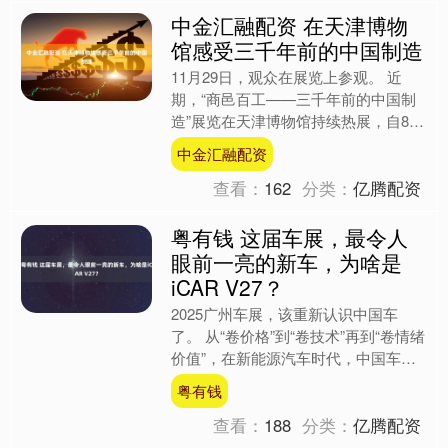
中金汇融配资 在天津博物
馆感受三千年前的中国制造
11月29日，观众在展览上参观。 近
期，“商邑百工——三千年前的中国制
造”展览在天津博物馆持续热展，自8月
23日开幕以来，展览参观人数突破40
中金汇融配资
万人次。 据了解，....
查看：
162
分类：
亿腾配资
粤有钱 这届车展，最令人
眼前一亮的新车，为啥是
iCAR V27？
2025广州车展，该重新认识中国车
了。 从“卷价格”到“卷技术”再到“卷情绪
价值”，在新能源汽车时代，中国车企
已告别曾经的市场跟随，探索属于自己
粤有钱
的特色化道路。 ....
查看：
188
分类：
亿腾配资