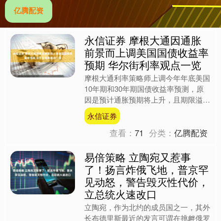
亿腾配资
永信证券 摩根大通因通胀
前景而上调美国国债收益率
预期 华尔街利率观点一览
摩根大通利率策略师上调今年年底美国
10年期和30年期国债收益率预测，原
因是预计通胀预期将上升，且期限溢价
可能扩大。 这一调整在上周美联储决
永信证券
定不加息以及主席凯文·....
查看：
71
分类：
亿腾配资
易倍策略 立陶宛又惹事
了！扬言炸俄飞地，普京罕
见动怒，警告毁灭性代价，
立总统火速改口
立陶宛，作为北约的成员国之一，其外
长布德里斯最近的发言可谓在挑衅俄罗