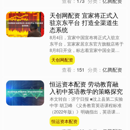
查看：
173
分类：
亿腾配资
天创网配资 宜家将正式入
驻京东平台 打造全渠道生
态系统
8月4日，宜家中国宣布将正式入驻京
东平台，宜家家居京东官方旗舰店将于
8月8日开业，标志着宜家中国全渠道
生态系统布局的持续拓展与深化。 据
天创网配资
介绍，作为宜家在中国市场....
查看：
151
分类：
亿腾配资
恒运资本配资 劳动教育融
入初中英语教学的策略探究
本文转自：济宁日报 ■汶上县第二实验
中学 胡卫峰 《义务教育英语课程标准
（2022年版）》明确指出，英语课程
承担着培养学生基本英语素养和发展学
恒运资本配资
生思维能力、提高综....