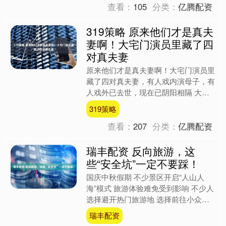
查看：
105
分类：
亿腾配资
319策略 原来他们才是真夫
妻啊！大宅门演员里藏了四
对真夫妻
原来他们才是真夫妻啊！大宅门演员里
藏了四对真夫妻，有人戏内演母子，有
人戏外已去世，现在已阴阳相隔 大宅
门作为经典之作，诉说了整整半个世纪
319策略
的家族传奇，塑造了数十个....
查看：
207
分类：
亿腾配资
瑞丰配资 反向旅游，这
些“安全坑”一定不要踩！
国庆中秋假期 不少景区开启“人山人
海”模式 旅游体验难免受到影响 不少人
选择避开热门旅游地 选择前往小众、
冷门的目的地 同时 我们应该注意到 一
瑞丰配资
些"小众秘境"，....