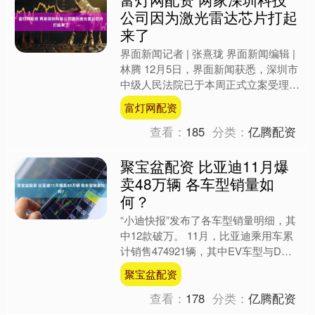
公司因为激光雷达芯片打起
来了
界面新闻记者 | 张熹珑 界面新闻编辑 |
林腾 12月5日，界面新闻获悉，深圳市
中级人民法院已于本周正式立案受理速
腾聚创起诉灵明光子的两起独立知识产
富灯网配资
权诉讼，案....
查看：
185
分类：
亿腾配资
聚宝盆配资 比亚迪11月爆
卖48万辆 各车型销量如
何？
“小迪快报”发布了各车型销量明细，其
中12款破万。 11月，比亚迪乘用车累
计销售474921辆，其中EV车型与DM
车型销量近乎持平，分别为237540
聚宝盆配资
辆、237....
查看：
178
分类：
亿腾配资