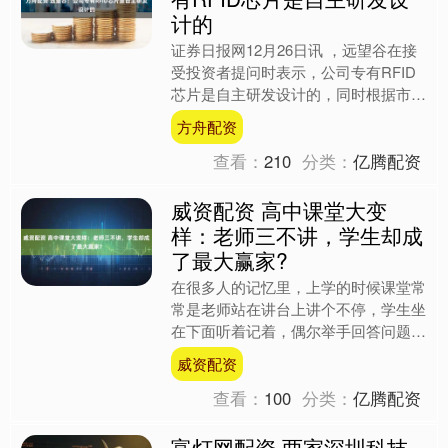
计的
证券日报网12月26日讯 ，远望谷在接
受投资者提问时表示，公司专有RFID
芯片是自主研发设计的，同时根据市场
的需求，也采购部分通用芯片。 （文
方舟配资
章来源：证券日报）....
查看：
210
分类：
亿腾配资
威资配资 高中课堂大变
样：老师三不讲，学生却成
了最大赢家?
在很多人的记忆里，上学的时候课堂常
常是老师站在讲台上讲个不停，学生坐
在下面听着记着，偶尔举手回答问题就
算是互动了。那种感觉就像一锅粥，老
威资配资
师搅动着，大家跟着转，却....
查看：
100
分类：
亿腾配资
富灯网配资 两家深圳科技