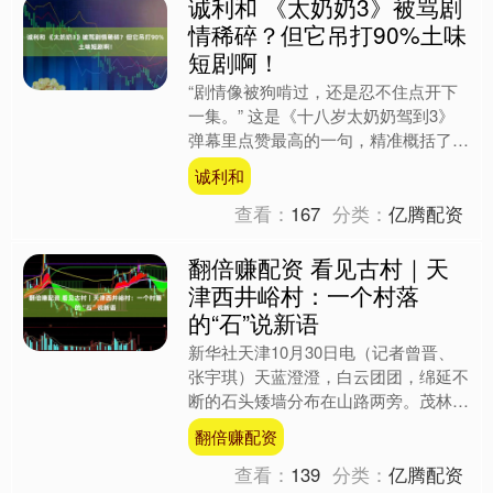
诚利和 《太奶奶3》被骂剧
情稀碎？但它吊打90%土味
短剧啊！
“剧情像被狗啃过，还是忍不住点开下
一集。” 这是《十八岁太奶奶驾到3》
弹幕里点赞最高的一句，精准概括了它
的魔力：稀碎、融梗、土嗨，却让人一
诚利和
口气刷完八十集，还嫌不....
查看：
167
分类：
亿腾配资
翻倍赚配资 看见古村｜天
津西井峪村：一个村落
的“石”说新语
新华社天津10月30日电（记者曾晋、
张宇琪）天蓝澄澄，白云团团，绵延不
断的石头矮墙分布在山路两旁。茂林掩
映中，一块“西井峪村”牌坊提醒来客，
翻倍赚配资
这里就是“石头村”了....
查看：
139
分类：
亿腾配资