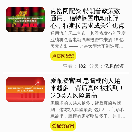
点搭网配资 特朗普政策致
通用、福特搁置电动化野
心，特斯拉需求成关注焦点
通用汽车周二宣布，其即将发布的季度
业绩将包含电动汽车投资带来的 16 亿
美元支出 —— 这是大型汽车制造商近
期一系列与电动汽车相关的负面披露中
点搭网配资
最新的一则。 福特....
查看：
182
分类：
亿腾配资
爱配资官网 患脑梗的人越
来越多，背后真凶被找到！
这3类人风险最高
患脑梗的人越来越多，背后真凶被找
到！这3类人风险最高 这几年，门诊和
急诊里，脑梗的患者明显多了。并非只
有古稀之年的老者，年届半百之人，甚
爱配资官网
至而立之龄者，亦置身其中....