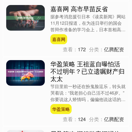
嘉喜网 高市早苗反省
据参考消息援引日本《读卖新闻》网站
11月12日报道，在为连日举行的国会
答辩作准备的学习会上，日本首相高市
早苗采用远程模式。 此前，高市曾因
嘉喜网
凌晨3点在首相公邸（首....
查看：
172
分类：
亿腾配资
华盈策略 王祖蓝自曝怕活
不过明年？已立遗嘱财产归
太太
节目里前一秒还在扮鬼脸逗乐，转头就
哭着说：“我老担心自己活不过46岁。”
你要说这人矫情吗，偏偏他说这话的时
候，眼眶红得像个孩子。 可最让人倒
华盈策略
吸一口气的还不是这....
查看：
124
分类：
亿腾配资