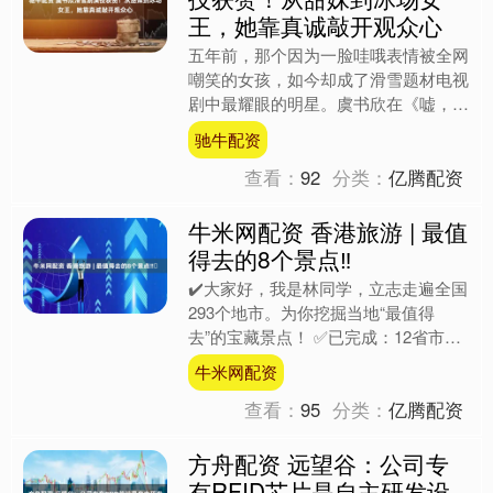
王，她靠真诚敲开观众心
五年前，那个因为一脸哇哦表情被全网
嘲笑的女孩，如今却成了滑雪题材电视
剧中最耀眼的明星。虞书欣在《嘘，国
王在冬眠》里饰演的漫画家卫枝，给观
驰牛配资
众呈现了她从甜妹专业户到....
查看：
92
分类：
亿腾配资
牛米网配资 香港旅游 | 最值
得去的8个景点‼️
✔️大家好，我是林同学，立志走遍全国
293个地市。为你挖掘当地“最值得
去”的宝藏景点！ ✅已完成：12省市
157城。 今天，开启香港旅游之旅。 1.
牛米网配资
维多利亚港....
查看：
95
分类：
亿腾配资
方舟配资 远望谷：公司专
有RFID芯片是自主研发设