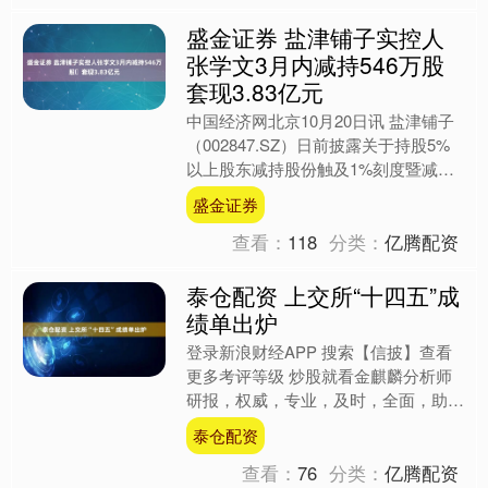
盛金证券 盐津铺子实控人
张学文3月内减持546万股
套现3.83亿元
中国经济网北京10月20日讯 盐津铺子
（002847.SZ）日前披露关于持股5%
以上股东减持股份触及1%刻度暨减持
股份实施完成的公告称，公司持股5%
盛金证券
以上股东张学....
查看：
118
分类：
亿腾配资
泰仓配资 上交所“十四五”成
绩单出炉
登录新浪财经APP 搜索【信披】查看
更多考评等级 炒股就看金麒麟分析师
研报，权威，专业，及时，全面，助您
挖掘潜力主题机会！ 上交所“十四五”成
泰仓配资
绩单出炉！ 10月....
查看：
76
分类：
亿腾配资