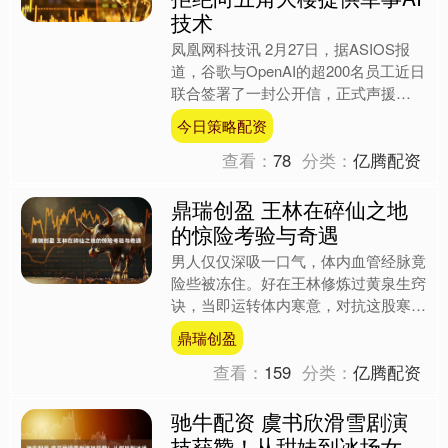
技术
凤凰网科技讯 2月27日，据ASIOS报
道，谷歌与OpenAI的超200名员工近日
联合签署了一封公开信，正式声援
Anthropic的立场，呼吁对先进人工智
今日策略配资
能（A....
查看：
78
分类：
亿腾配资
鼎瑞创盈 王林在碎仙之地
的惊险考验与奇遇
男人仅仅深吸一口气，体内血管经脉竟
险些被冻住。好在王林修炼过黄泉生窍
诀，当即运转体内寒意，对抗这股寒
气。 就在刚才，王林被师尊天运子带
鼎瑞创盈
到碎仙之地，以考验他的道心....
查看：
159
分类：
亿腾配资
驰牛配资 虞书欣滑雪剧演
技获赞！从甜妹到冰场女