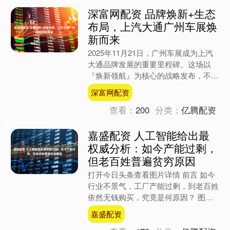
深富网配资 品牌焕新+生态
布局，上汽大通广州车展焕
新而来
2025年11月21日，广州车展成为上汽
大通品牌发展的重要里程碑。这场以
『焕新领航』为核心的战略发布，不仅
带来了全新『众辉标』的亮相，更通过
深富网配资
无人客货车首发、宁德....
查看：
200
分类：
亿腾配资
嘉盛配资 人工智能给出最
权威分析：如今产能过剩，
但老百姓普遍贫穷原因
打开今日头条查看图片详情 前言 如今
行业不景气，工厂产能过剩，到老百姓
依然无钱购买，究竟是何原因？ 图片
打开今日头条查看图片详情 1.核心原
嘉盛配资
因财务分配不均 图....