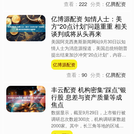
查看：
222
分类：
亿腾配资
亿博源配资 知情人士：美
方“20点计划”问题重重 相关
谈判或将从头再来
美国阿克西奥斯新闻网站9月30日以知
情人士为消息源报道，美国总统特朗普
提出结束加沙冲突“20点计划”，内容包
括应以色列总理内塔尼亚胡要求所作
亿博源配资
的“重大改动”。这不....
查看：
90
分类：
亿腾配资
丰云配资 机构密集“踩点”银
行股 息差与资产质量等成
焦点
数据显示，截至9月29日，上市银行被
调研总次数超300次，机构调研家数超
2000家。其中，长三角等地的区域性
银行被机构调研次数较多，息差、资产