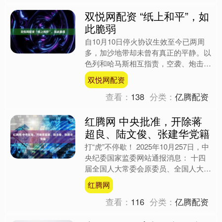
双悦网配资 “纸上和平”，如
此脆弱
自10月10日停火协议生效至今已两周
多，加沙地带却未曾有真正的平静。以
色列和哈马斯相互指责，空袭、炮击不
断。 停火协议如此脆弱，迫使国际社
双悦网配资
会重新审视一个问题：为....
查看：
138
分类：
亿腾配资
红腾网 中央批准，开除蒋
超良、陆文俊、张建华党籍
打“虎”不停歇！ 2025年10月257日，中
央纪委国家监委网站通报消息： 十四
届全国人大常委会原委员、全国人大农
业与农村委员会原副主任委员蒋超良
红腾网
严重违纪违法....
查看：
116
分类：
亿腾配资