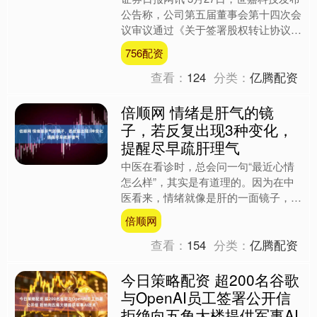
公告称，公司第五届董事会第十四次会
议审议通过《关于签署股权转让协议的
议案》。 海量资讯、精准解读，尽在
756配资
新浪财经APP....
查看：
124
分类：
亿腾配资
倍顺网 情绪是肝气的镜
子，若反复出现3种变化，
提醒尽早疏肝理气
中医在看诊时，总会问一句“最近心情
怎么样”，其实是有道理的。因为在中
医看来，情绪就像是肝的一面镜子，肝
气顺不顺，从你的情绪上就能瞧出端
倍顺网
倪。你想啊，肝在身体里掌管....
查看：
154
分类：
亿腾配资
今日策略配资 超200名谷歌
与OpenAI员工签署公开信
拒绝向五角大楼提供军事AI