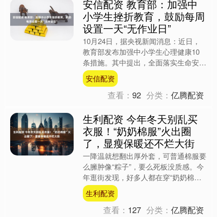
安信配资 教育部：加强中
小学生挫折教育，鼓励每周
设置一天“无作业日”
10月24日，据央视新闻消息：近日，
教育部发布加强中小学生心理健康10
条措施。其中提出，全面落实生命安全
与健康教育进中小学课程教材指南，每
安信配资
月至少开展一次综合性教....
查看：
92
分类：
亿腾配资
生利配资 今年冬天别乱买
衣服！“奶奶棉服”火出圈
了，显瘦保暖还不烂大街
一降温就想翻出厚外套，可普通棉服要
么臃肿像“粽子”，要么死板没质感。今
年逛街发现，好多人都在穿“奶奶棉
服”，看着温柔又利落，不仅保暖性拉
生利配资
满，还自带复古时髦感，难....
查看：
127
分类：
亿腾配资