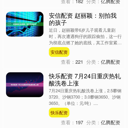
查看：
182
分类：
亿腾配资
安信配资 赵丽颖：别拍我
的孩子
近日，赵丽颖带6岁儿子观看儿童剧
时，再次遭遇狗仔的跟踪偷拍，这一行
为彻底点燃了她的底线，其工作室紧急
发布声明，措辞升级为“严厉呼吁”，明
安信配资
确指出偷拍行为不仅违背新....
查看：
221
分类：
亿腾配资
快乐配资 7月24日重庆热轧
酸洗卷上涨
7月24日重庆热轧酸洗卷上涨，2.5攀钢
3720、沙钢3700；3.0攀钢3650、沙钢
3650。（单位：元/吨）....
快乐配资
查看：
197
分类：
亿腾配资