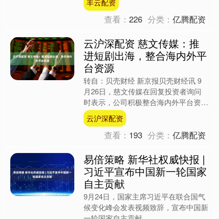
丰云配资
质量、信贷投放等备....
查看：
226
分类：
亿腾配资
云沪深配资 慈文传媒：推
进短剧出海，整合海内外平
台资源
转自：贝壳财经 新京报贝壳财经讯 9
月26日，慈文传媒在回复投资者询问
时表示，公司积极整合海内外平台资
源，稳妥推进短剧出海。 编辑 林子 校
云沪深配资
对 张彦君 海量资讯....
查看：
193
分类：
亿腾配资
易倍策略 新华社权威快报 |
习近平宣布中国新一轮国家
自主贡献
9月24日，国家主席习近平在联合国气
候变化峰会发表视频致辞，宣布中国新
一轮国家自主贡献。....