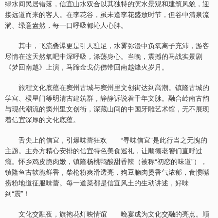
绿水间民居错落，信宜山水双合以其独特的滨水景观和建筑风貌，迎
接远道而来的客人。在李花谷，虽未逢李花盛放时节，但谷中清泉流
淌、绿意盎然，每一口呼吸都沁人心脾。
其中，飞流叠瀑更是引人驻足，水雾弥漫中负氧离子充沛，游客
尽情在这天然氧吧中深呼吸，涤荡身心。当晚，震撼的马战实景剧
《梦回南越》上演，马蹄金戈仿佛带回南越烽火岁月。
旅程文化底蕴在窦州古城与窦州里文创街达到高潮。镇隆古城的
学宫、棂星门等明清古建筑群，静静诉说着千年文脉。融合岭南古韵
与现代潮流的窦州里文创街，深藏山间的中国牙雕艺术馆，无不展现
着信宜深厚的文化底蕴。
舌尖上的信宜，引爆味蕾狂欢 “寻味信宜”是此行当之无愧的
主题。主办方精心安排的信宜特色美食巡礼，让顺德老饕们直呼过
瘾。怀乡鸡皮脆肉嫩，镇隆杨桃鸭酸甜香辣（被称“初恋的味道”），
镇隆鱼古软脆鲜香，柴枪粉爽滑透亮，狗豆腩肉煲香气浓郁，食惯嘴
捞粉地道征服味蕾。每一道菜都是信宜风土的生动讲述，好味
到“震”！
文化交融夜，旗袍花灯映情谊 晚宴成为文化交融的亮点。顺