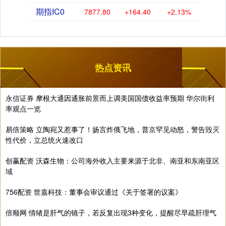
期指IC0
7877.80
+164.40
+2.13%
热点资讯
永信证券 摩根大通因通胀前景而上调美国国债收益率预期 华尔街利
率观点一览
易倍策略 立陶宛又惹事了！扬言炸俄飞地，普京罕见动怒，警告毁灭
性代价，立总统火速改口
创赢配资 沃森生物：公司海外收入主要来源于北非、南亚和东南亚区
域
756配资 世嘉科技：董事会审议通过《关于签署的议案》
倍顺网 情绪是肝气的镜子，若反复出现3种变化，提醒尽早疏肝理气