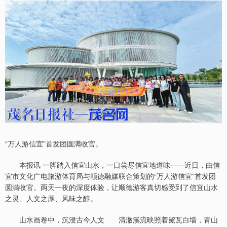
“万人游信宜”首发团圆满收官。
本报讯 一脚踏入信宜山水，一口尝尽信宜地道味——近日，由信
宜市文化广电旅游体育局与顺德融媒联合策划的“万人游信宜”首发团
圆满收官。两天一夜的深度体验，让顺德游客真切感受到了信宜山水
之灵、人文之厚、风味之醇。
山水画卷中，沉浸古今人文 清澈溪流映照着黛瓦白墙，青山