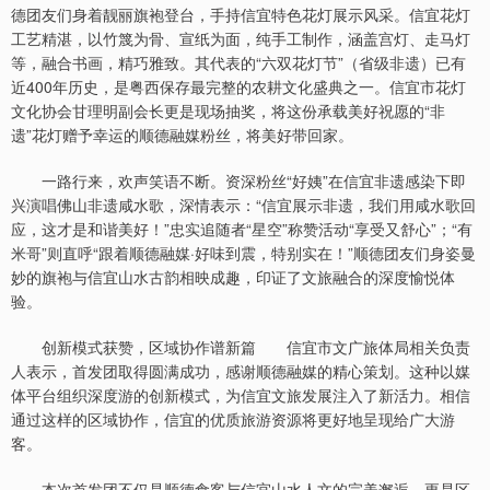
德团友们身着靓丽旗袍登台，手持信宜特色花灯展示风采。信宜花灯
工艺精湛，以竹篾为骨、宣纸为面，纯手工制作，涵盖宫灯、走马灯
等，融合书画，精巧雅致。其代表的“六双花灯节”（省级非遗）已有
近400年历史，是粤西保存最完整的农耕文化盛典之一。信宜市花灯
文化协会甘理明副会长更是现场抽奖，将这份承载美好祝愿的“非
遗”花灯赠予幸运的顺德融媒粉丝，将美好带回家。
一路行来，欢声笑语不断。资深粉丝“好姨”在信宜非遗感染下即
兴演唱佛山非遗咸水歌，深情表示：“信宜展示非遗，我们用咸水歌回
应，这才是和谐美好！”忠实追随者“星空”称赞活动“享受又舒心”；“有
米哥”则直呼“跟着顺德融媒·好味到震，特别实在！”顺德团友们身姿曼
妙的旗袍与信宜山水古韵相映成趣，印证了文旅融合的深度愉悦体
验。
创新模式获赞，区域协作谱新篇 信宜市文广旅体局相关负责
人表示，首发团取得圆满成功，感谢顺德融媒的精心策划。这种以媒
体平台组织深度游的创新模式，为信宜文旅发展注入了新活力。相信
通过这样的区域协作，信宜的优质旅游资源将更好地呈现给广大游
客。
本次首发团不仅是顺德食客与信宜山水人文的完美邂逅，更是区