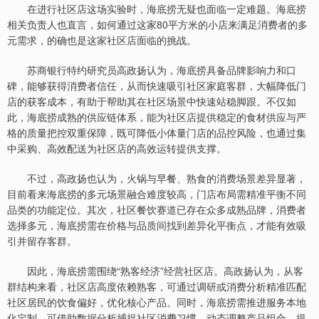
在进行社区店这场实验时，海底捞无疑也面临一定难题。海底捞
相关负责人也直言，如何通过这家80平方米的小店来满足消费者的多
元需求，的确也是这家社区店面临的挑战。
苏商银行特约研究员高政扬认为，海底捞具备品牌影响力和口
碑，能够获得消费者信任，从而快速吸引社区家庭客群，大幅降低门
店的获客成本，有助于帮助其在社区场景中快速站稳脚跟。不仅如
此，海底捞成熟的供应链体系，能为社区店提供稳定的食材供应与严
格的质量把控双重保障，既可降低小体量门店的品控风险，也通过集
中采购、高效配送为社区店的高效运转提供支撑。
不过，高政扬也认为，火锅与早餐、熟食的消费场景差异显著，
目前看来海底捞的多元场景融合难度较高，门店布局需精准平衡不同
品类的功能定位。其次，社区餐饮赛道已存在众多成熟品牌，消费者
选择多元，海底捞需在价格与品质间找到差异化平衡点，才能有效吸
引并留存客群。
因此，海底捞需围绕“熟客经济”经营社区店。高政扬认为，从客
群结构来看，社区店高度依赖熟客，可通过调研或消费分析精准匹配
社区居民的饮食偏好，优化核心产品。同时，海底捞需推进服务本地
化定制，可借助数据分析捕捉社区消费习惯，动态调整产品组合，提