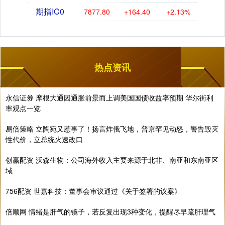
期指IC0
7877.80
+164.40
+2.13%
热点资讯
永信证券 摩根大通因通胀前景而上调美国国债收益率预期 华尔街利
率观点一览
易倍策略 立陶宛又惹事了！扬言炸俄飞地，普京罕见动怒，警告毁灭
性代价，立总统火速改口
创赢配资 沃森生物：公司海外收入主要来源于北非、南亚和东南亚区
域
756配资 世嘉科技：董事会审议通过《关于签署的议案》
倍顺网 情绪是肝气的镜子，若反复出现3种变化，提醒尽早疏肝理气