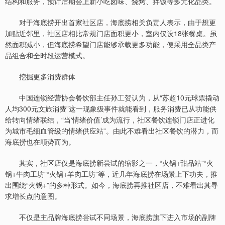
结构和服务，预计后期会上新小吃卤味、烧烤、拌饭等多元化品类。
对于海底捞开出首家社区店，海底捞相关负责人表示，由于想更
加贴近邻里，社区店相比常规门店面积更小，室内仅设18张餐桌。虽
然面积减小，但海底捞希望门店能够承载更多功能，便采用全品类产
品组合和全时段运营模式。
挖掘更多消费群体
中国连锁经营协会餐饮部主任孙工贺认为，从“苏超10元球票撬动
人均300元文旅消费”这一现象级事件就能看到，服务消费已从功能供
给转向情绪联结，“当‘情绪价值’成为流行，社区餐饮连锁门店正进化
为城市毛细血管级的情绪供应站”。由此不难看出社区餐饮的潜力，而
海底捞也在顺势而为。
其实，社区店仅是海底捞新尝试的缩影之一，“火锅+甜品站”“火
锅+牛肉工坊”“火锅+羊肉工坊”等，近几年海底捞在场景上下功夫，推
出围绕“火锅+”的多种形式。如今，海底捞再推社区店，不难看出其寻
求增长点的意图。
不仅是主品牌海底捞尝试不同场景，海底捞旗下进入市场的副牌