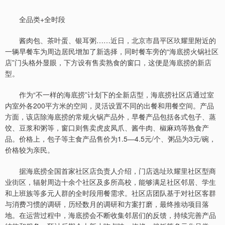
全品类+全时段
酱肉包、茶叶蛋、银耳粥……近日，北京市昌平区玖耀里附近的
一辆早餐车为周边居民增加了新选择，同时餐车旁的“海底捞火锅社区
店”门头格外显眼，下方设有售卖熟食的窗口，这便是海底捞的新店
型。
作为“不一样的海底捞”计划下的全新店型，海底捞社区店通过室
内室外各200平方米的空间，灵活设置不同的出餐和用餐空间。产品
方面，该店除海底捞的常规火锅产品外，早餐产品包括各式包子、蒸
饺、豆浆和粥等，窗口则售卖虎皮凤爪、酱牛肉、椒麻鸡等熟食产
品。价格上，包子等主食产品售价为1.5—4.5元/个、粥品为3元/碗，
价格较为亲民。
据海底捞全国首家社区店负责人介绍，门店选址玖耀里社区型商
业街区，辐射周边十余个社区及多所高校，能够满足社区邻居、学生
和上班族等多元人群的全时段用餐需求。社区店团队基于对社区客群
与消费习惯的调研，历经数月的调研和方案打磨，最终推动项目落
地。在运营过程中，海底捞会不断收集邻居们的反馈，持续完善产品