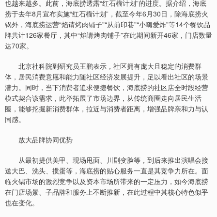
也越来越多。此前，海底捞透露“红石榴计划”的进度。据介绍，海底
捞于去年8月宣布实施“红石榴计划”，截至今年6月30日，除海底捞火
锅外，海底捞运营“焰请烤肉铺子”“从前印巷”“小嗨爱炸”等14个餐饮品
牌共计126家餐厅，其中“焰请烤肉铺子”在此期间新开46家，门店数量
达70家。
北京社科院副研究员王鹏表示，社区拥有庞大且稳定的消费群
体，居民消费意愿和能力随社区经济发展提升，足以看出社区的场景
潜力。同时，当下消费者追求便捷餐饮，海底捞的社区店全时段经营
模式契合该需求，此举拓展了市场边界，从传统商圈走向居民生活
圈，能够挖掘新消费群体，拉近与消费者距离，增强品牌亲和力与认
同感。
放大品牌协同优势
从最初提供美甲、现场甩面、川剧变脸等，到后来推出演唱会接
送大巴、洗头、掼蛋等，海底捞的贴心服务一直是其竞争力所在。面
临火锅市场的激烈竞争以及资本市场所带来的一定压力，如今海底捞
在门店场景、子品牌和服务上不断推新，在此过程中其核心特色似乎
也在变化。