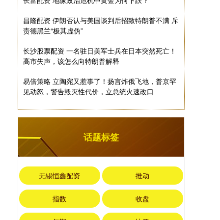
长富配资 地缘政治危机中黄金为何下跌？
昌隆配资 伊朗否认与美国谈判后招致特朗普不满 斥
责德黑兰“极其虚伪”
长沙股票配资 一名驻日美军士兵在日本突然死亡！
高市失声，该怎么向特朗普解释
易倍策略 立陶宛又惹事了！扬言炸俄飞地，普京罕
见动怒，警告毁灭性代价，立总统火速改口
话题标签
无锡恒鑫配资
推动
指数
收盘