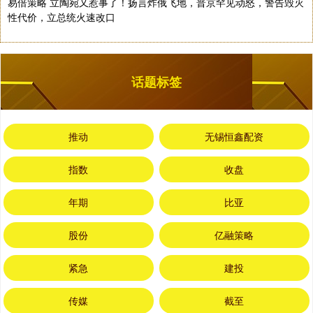
易倍策略 立陶宛又惹事了！扬言炸俄飞地，普京罕见动怒，警告毁灭
性代价，立总统火速改口
话题标签
推动
无锡恒鑫配资
指数
收盘
年期
比亚
股份
亿融策略
紧急
建投
传媒
截至