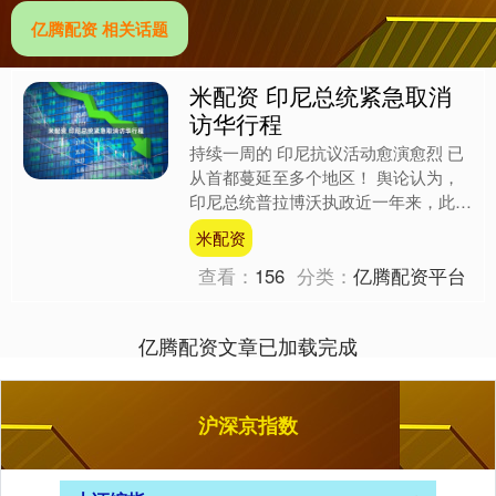
亿腾配资 相关话题
米配资 印尼总统紧急取消
访华行程
持续一周的 印尼抗议活动愈演愈烈 已
从首都蔓延至多个地区！ 舆论认为，
印尼总统普拉博沃执政近一年来，此次
抗议示威规模最大、范围最广、暴力程
米配资
度最高，是其任内面临的....
查看：
156
分类：
亿腾配资平台
亿腾配资文章已加载完成
沪深京指数