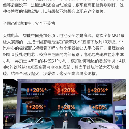
傻等后面没车，进匝道时还会自动减速，跟车距离把控得刚刚好。这
种会博弈的辅助驾驶，以前想都不敢想会出现在这个价位。
半固态电池加持，安全不妥协
买纯电车，智能空间是加分项，电池安全才是底线。这次全新MG4最
让人震撼的，是把半固态电池这项"豪车技术"直接下放到10万级。中
汽中心的极端测试视频看了吗？每个场景都让人手心冒汗。带螺纹的
钢针直接扎进电芯，模拟最危险的内部短路；电池包先泡在盐水中30
小时，再扔进-45℃的冰柜冻12小时，模拟沿海地区的恶劣环境；4颗
4kg的铁球从10米高空砸向电池包底部，相当于过坑时被大石块猛
磕。结果全程没起火、没爆炸，这安全防线确实硬核。