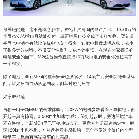
最关键的是，这不是概念炒作，依托上汽清陶的量产产线，10.28万的
半固态安芯版12月就能交付，真正把黑科技变成了实打实物。要知道
半固态电池本身就比传统电池安全得多，它把电极做成泥浆状，减少
了很多无效材料，不仅安全性提升，成本还更低。在现在大家都关心
电池安全的当下，MG这波操作直接把10万级纯电的安全标准拉高了
一个档次。
除了电池，全新MG4的整车安全也没缩水。14项主动安全功能全系标
配，比如后向自动紧急制动，倒车时碰到后方
如家般舒适
再聊一聊全新MG4的驾乘体验，120kW的电机参数看着不算惊艳，但
开起来真有惊喜。0-50km/h加速才3秒，绿灯起步时，旁边的燃油车
还在换挡，全新MG4早已平稳冲出去了。更意外的是高速稳定性，时
速120km/h也不飘，方向盘握着手感很稳，完全不像这个价位的小型
电动车，反而有高端轿车的扎实感。