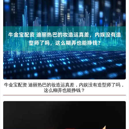
牛金宝配资 迪丽热巴的妆造运真差，内娱没有造型师了吗，
这么糊弄也能挣钱？