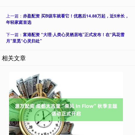
上一篇：
赤盈配资 买B级车就看它！优惠后14.88万起，近5米长，
年轻家庭首选
下一篇：
富港配资 “大理·人类心灵栖居地”正式发布！在“风花雪
月”里觅“心灵归处”
相关文章