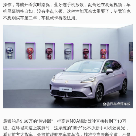
操作，导航开着实时路况，蓝牙连手机放歌，副驾还在刷短视频，车
机屏幕切换自如，没有半点卡顿。这种性能冗余太重要了，毕竟谁也
不想刚买车第二年，车机就卡得没法用。
最狠的是9.68万的"智趣版"，把高速NOA辅助驾驶直接拉到了10万
级。在环城高速上实测时，这系统的"脑子"比不少新手司机还灵光，
看到前方大货车，会提前观察左车道车流，找准空当果断变道，不是