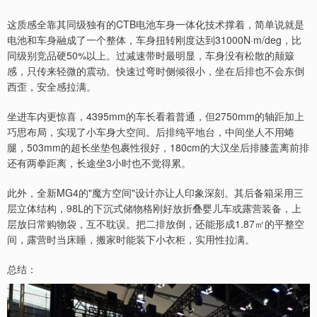
这质感全靠其同级独有的CTB电池车身一体化技术撑着，简单说就是
电池和车身融成了一个整体，车身扭转刚度达到31000N·m/deg，比
同级别竞品硬50%以上。过减速带时最明显，车身没有松散的颠簸
感，只传来轻微的震动。快速过弯时侧倾很小，坐在后排也不会东倒
西歪，安全感拉满。
坐进车内更惊喜，4395mm的车长看着普通，但2750mm的轴距加上
巧思布局，实现了小车身大空间。后排纯平地台，中间坐人不用蜷
腿，503mm的超长坐垫包裹性很好，180cm的大汉坐后排膝盖离前排
还有两拳距离，长途坐3小时也不觉得累。
此外，全新MG4的"魔方空间"设计亦让人印象深刻。其后备箱采用三
层立体结构，98L的下沉式储物格刚好放折叠婴儿车或露营装备，上
层放日常购物袋，互不耽误。把二排放倒，还能形成1.87㎡的平整空
间，露营时当床睡，搬家时能装下小衣柜，实用性拉满。
总结：