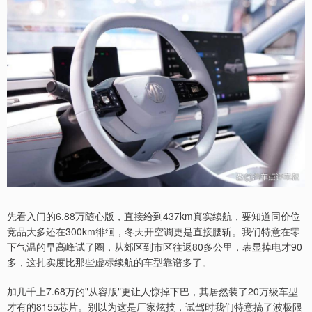
先看入门的6.88万随心版，直接给到437km真实续航，要知道同价位
竞品大多还在300km徘徊，冬天开空调更是直接腰斩。我们特意在零
下气温的早高峰试了圈，从郊区到市区往返80多公里，表显掉电才90
多，这扎实度比那些虚标续航的车型靠谱多了。
加几千上7.68万的"从容版"更让人惊掉下巴，其居然装了20万级车型
才有的8155芯片。别以为这是厂家炫技，试驾时我们特意搞了波极限