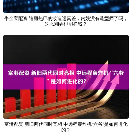
牛金宝配资 迪丽热巴的妆造运真差，内娱没有造型师了吗，
这么糊弄也能挣钱？
富港配资 新旧两代同时亮相 中远程轰炸机“六爷”是如何进化
的？