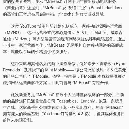
露的投资者资料，显示 “MrBeast” 计划于明年推出移动电话服务。
《商业内幕》还提到，“MrBeast” 及 “野兽工业”（Beast Industries）
的高管们正考虑布局金融科技（fintech）和移动游戏领域。
这位 YouTube 博主的新计划包括成立一家移动虚拟网络运营商
（MVNO）。这种运营模式的核心是借助 AT&T、T-Mobile、威瑞森
通信（Verizon）等大型运营商的现有网络来提供移动电话服务。通过
与其中一家运营商合作，“MrBeast” 无需承担自建移动网络的高额成
本，就能以亲民的价格提供优质服务。
这种策略与其他名人的商业操作类似，例如瑞安・雷诺兹（Ryan
Reynolds）及其旗下的 Mint Mobile—— 该公司此前以约 13.5 亿美元
的价格出售给了 T-Mobile。值得一提的是，T-Mobile 本身就提供移动
虚拟网络运营商解决方案，且此前曾与 “MrBeast” 有过合作。
此次新业务是 “MrBeast” 拓展个人品牌整体战略的一部分。目前
他的品牌矩阵已涵盖食品公司 Feastables、Lunchly，以及一条玩具
生产线。这家新手机公司或有助于其业务实现盈利。尽管 “MrBeast”
拥有庞大的粉丝基础（YouTube 订阅量约 4.3 亿），但其媒体业务目
前尚未实现盈利。